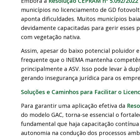
Embora a
Resolução CEPRAM nº 5.092/2022
municípios no licenciamento de GD fotovolta
aponta dificuldades. Muitos municípios bai
devidamente capacitadas para gerir esses 
com vegetação nativa.
Assim, apesar do baixo potencial poluidor 
frequente que o INEMA mantenha competênc
principalmente a ASV. Isso pode levar à du
gerando insegurança jurídica para os empr
Soluções e Caminhos para Facilitar o Lice
Para garantir uma aplicação efetiva da
Reso
do modelo GAC, torna-se essencial o fortale
fundamental que haja capacitação contínua 
autonomia na condução dos processos ambi